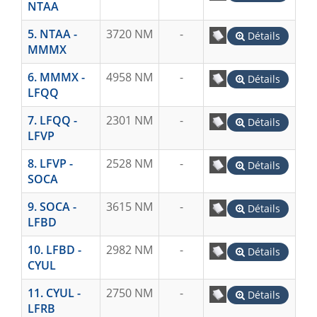
NTAA
5. NTAA -
3720 NM
-
Détails
MMMX
6. MMMX -
4958 NM
-
Détails
LFQQ
7. LFQQ -
2301 NM
-
Détails
LFVP
8. LFVP -
2528 NM
-
Détails
SOCA
9. SOCA -
3615 NM
-
Détails
LFBD
10. LFBD -
2982 NM
-
Détails
CYUL
11. CYUL -
2750 NM
-
Détails
LFRB