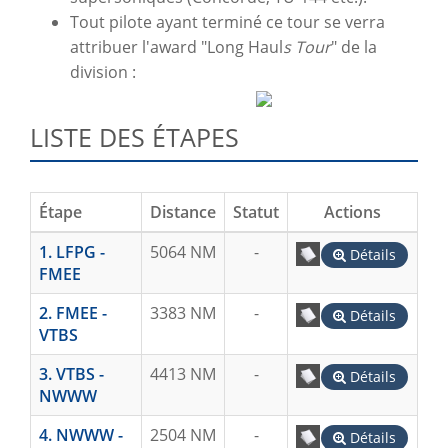
Tout pilote ayant terminé ce tour se verra
attribuer l'award "Long Haul
s Tour
" de la
division :
LISTE DES ÉTAPES
Étape
Distance
Statut
Actions
1. LFPG -
5064 NM
-
Détails
FMEE
2. FMEE -
3383 NM
-
Détails
VTBS
3. VTBS -
4413 NM
-
Détails
NWWW
4. NWWW -
2504 NM
-
Détails