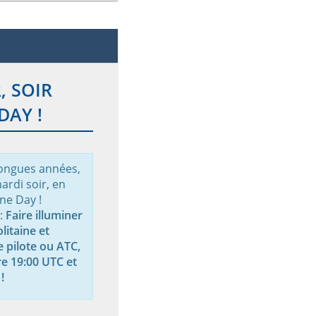
, SOIR
DAY !
ongues années,
ardi soir, en
ine Day !
 :
Faire illuminer
litaine et
e pilote ou ATC,
re 19:00 UTC et
!