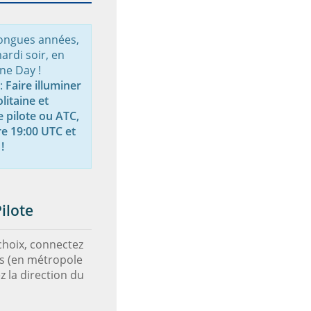
ongues années,
ardi soir, en
ine Day !
 :
Faire illuminer
litaine et
e pilote ou ATC,
re 19:00 UTC et
!
ilote
choix, connectez
is (en métropole
z la direction du