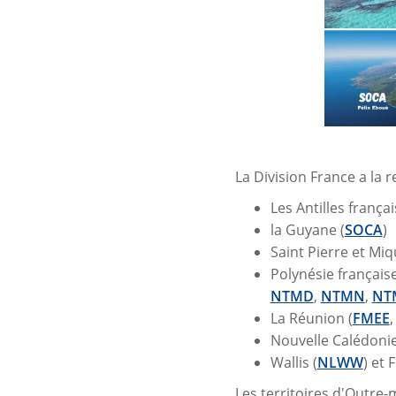
La Division France a la r
Les Antilles françai
la Guyane (
SOCA
)
Saint Pierre et Miq
Polynésie française
NTMD
,
NTMN
,
NT
La Réunion (
FMEE
Nouvelle Calédonie
Wallis (
NLWW
) et 
Les territoires d'Outre-