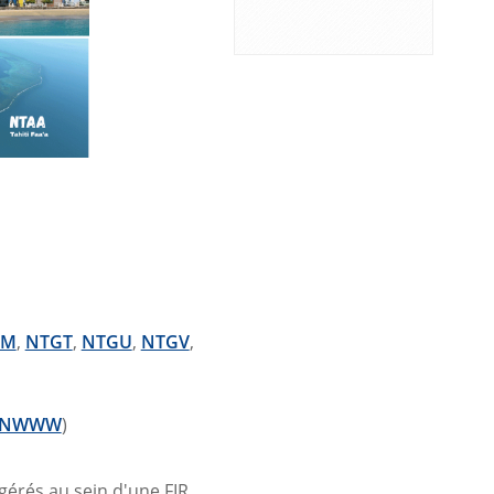
GM
,
NTGT
,
NTGU
,
NTGV
,
NWWW
)
 gérés au sein d'une FIR