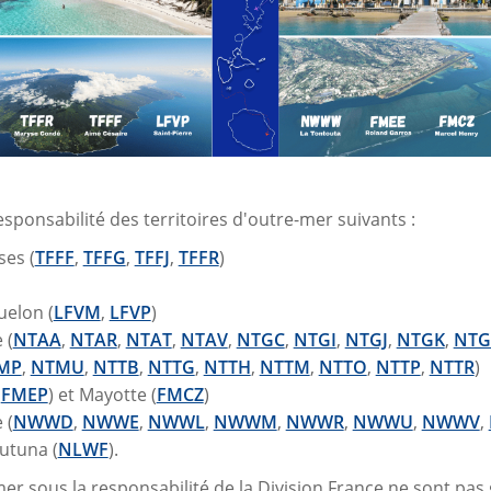
esponsabilité des territoires d'outre-mer suivants :
ses (
TFFF
,
TFFG
,
TFFJ
,
TFFR
)
uelon (
LFVM
,
LFVP
)
 (
NTAA
,
NTAR
,
NTAT
,
NTAV
,
NTGC
,
NTGI
,
NTGJ
,
NTGK
,
NT
MP
,
NTMU
,
NTTB
,
NTTG
,
NTTH
,
NTTM
,
NTTO
,
NTTP
,
NTTR
)
,
FMEP
) et Mayotte (
FMCZ
)
 (
NWWD
,
NWWE
,
NWWL
,
NWWM
,
NWWR
,
NWWU
,
NWWV
,
Futuna (
NLWF
).
mer sous la responsabilité de la Division France ne sont pas