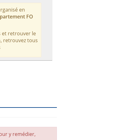
organisé en
partement FO
 et retrouver le
n, retrouvez tous
s
our y remédier,