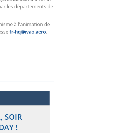
 par les départements de
misme à l'animation de
resse
fr-hq@ivao.aero
.
, SOIR
DAY !