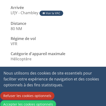
Arrivée
LFJY - Chambley
Voir la VAC
Distance
80 NM
Régime de vol
VFR
Catégorie d'appareil maximale
Hélicoptère
Nous utilisons des cookies de site essentiels pour
faciliter votre expérience de navigation et des cookies
optionnels à des fins statistiques.
Refuser les cookies optionnels
2026 © International Virtual Aviation Organisation.
Accepter les cookies optionnels