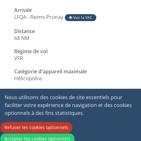
Arrivée
LFQA - Reims-Prunay
Voir la VAC
Distance
68 NM
Régime de vol
VFR
Catégorie d'appareil maximale
Hélicoptère
Nous utilisons des cookies de site essentiels pour
faciliter votre expérience de navigation et des cookies
optionnels à des fins statistiques.
Refuser les cookies optionnels
2026 © International Virtual Aviation Organisation.
Accepter les cookies optionnels