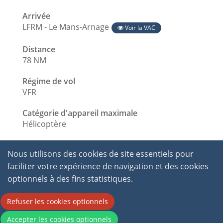
Arrivée
LFRM - Le Mans-Arnage
Voir la VAC
Distance
78 NM
Régime de vol
VFR
Catégorie d'appareil maximale
Hélicoptère
Nous utilisons des cookies de site essentiels pour
faciliter votre expérience de navigation et des cookies
optionnels à des fins statistiques.
Refuser les cookies optionnels
2026 © International Virtual Aviation Organisation.
Accepter les cookies optionnels