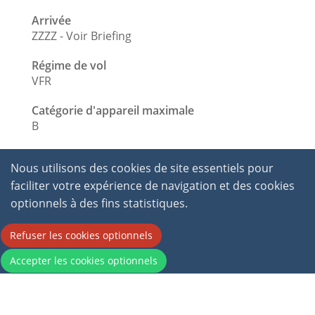
Arrivée
ZZZZ - Voir Briefing
Régime de vol
VFR
Catégorie d'appareil maximale
B
Nous utilisons des cookies de site essentiels pour
faciliter votre expérience de navigation et des cookies
optionnels à des fins statistiques.
Refuser les cookies optionnels
2026 © International Virtual Aviation Organisation.
Accepter les cookies optionnels
All Rights Reserved.
Conditions générales
d'utilisation
|
Politique de Confidentialité
|
Politique de Propriété Intellectuelle