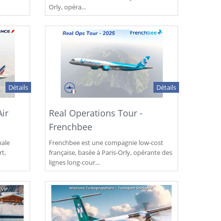
Orly, opéra...
Détails
Détails
Air
Real Operations Tour -
Frenchbee
nale
Frenchbee est une compagnie low-cost
rt,
française, basée à Paris-Orly, opérante des
lignes long-cour...