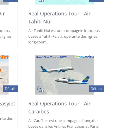
Air
Real Operations Tour - Air
Tahiti Nui
çaise,
Air Tahiti Nui est une compagnie française,
 lignes
basée à Tahiti-Fa'a'ā, opérante des lignes
long-courr...
Détails
Détails
EasyJet
Real Operations Tour - Air
Caraïbes
st
ante des
Air Caraïbes est une compagnie française,
basée dans les Antilles Françaises et Paris-