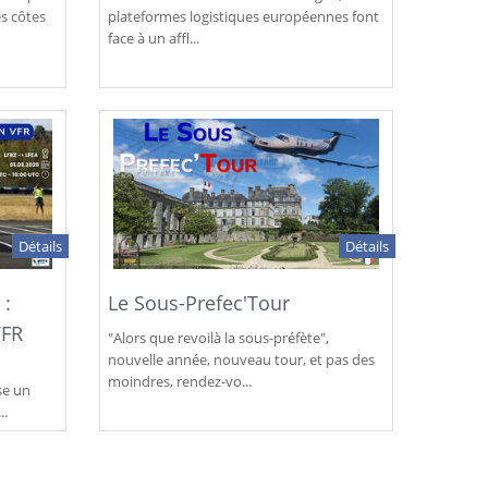
s côtes
plateformes logistiques européennes font
face à un affl...
Détails
Détails
 :
Le Sous-Prefec'Tour
VFR
"Alors que revoilà la sous-préfète",
nouvelle année, nouveau tour, et pas des
moindres, rendez-vo...
se un
..