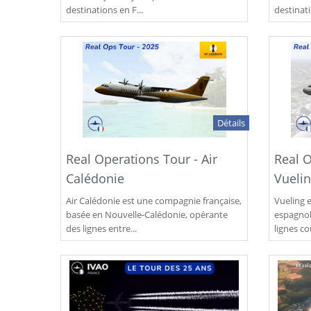
destinations en F...
destinat
Détails
Real Operations Tour - Air
Real O
Calédonie
Vueli
Air Calédonie est une compagnie française,
Vueling 
basée en Nouvelle-Calédonie, opérante
espagnol
des lignes entre...
lignes co