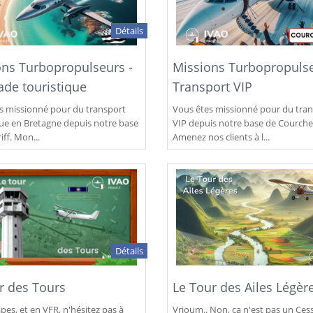
Détails
ons Turbopropulseurs -
Missions Turbopropulse
ade touristique
Transport VIP
s missionné pour du transport
Vous êtes missionné pour du tra
que en Bretagne depuis notre base
VIP depuis notre base de Courche
iff. Mon...
Amenez nos clients à l...
Détails
r des Tours
Le Tour des Ailes Légèr
pes, et en VFR, n'hésitez pas à
Vrioum.. Non, ça n'est pas un Ce