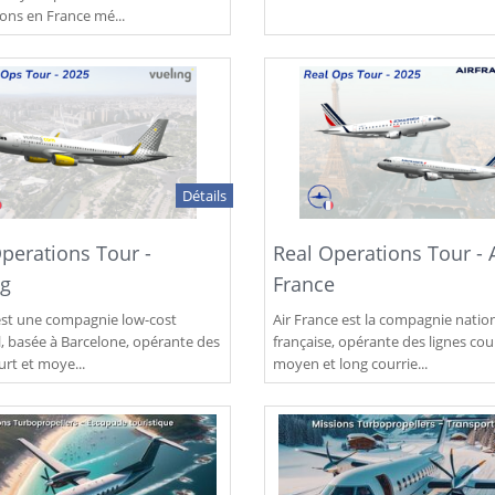
ions en France mé...
Détails
perations Tour -
Real Operations Tour - 
ng
France
est une compagnie low-cost
Air France est la compagnie natio
, basée à Barcelone, opérante des
française, opérante des lignes cou
urt et moye...
moyen et long courrie...