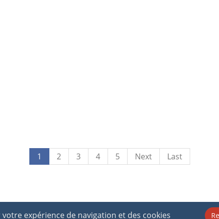
1
2
3
4
5
Next
Last
er votre expérience de navigation et des cookies
Re