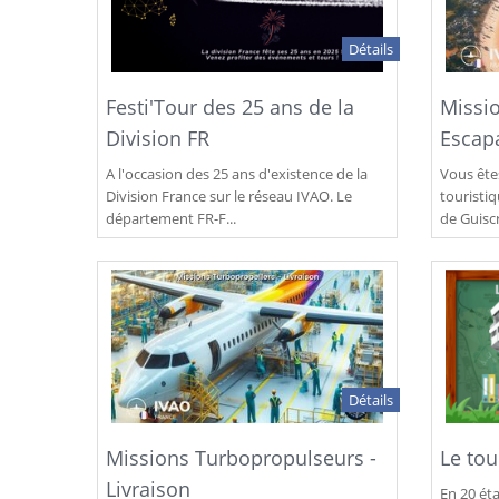
Détails
Festi'Tour des 25 ans de la
Missi
Division FR
Escap
A l'occasion des 25 ans d'existence de la
Vous ête
Division France sur le réseau IVAO. Le
touristi
département FR-F...
de Guiscr
Détails
Missions Turbopropulseurs -
Le tou
Livraison
En 20 éta