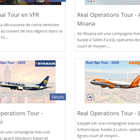
nal Tour en VFR
Real Operations Tour - 
Moana
la découverte de notre territoire
 au travers de nos régions dans ce
Air Moana est une compagnie fran
to...
basée à Tahiti-Fa'a'ā, opérante des
court et moyen-...
Détails
perations Tour -
Real Operations Tour - 
ir
Easyjet est une compagnie low-co
britannique, basée à Luton, opér
est une compagnie low-cost
lignes court et moyen...
e, ayant plusieurs bases et