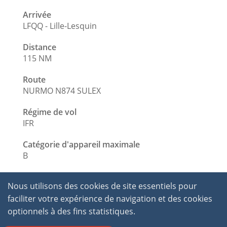
Arrivée
LFQQ - Lille-Lesquin
Distance
115 NM
Route
NURMO N874 SULEX
Régime de vol
IFR
Catégorie d'appareil maximale
B
Nous utilisons des cookies de site essentiels pour
faciliter votre expérience de navigation et des cookies
optionnels à des fins statistiques.