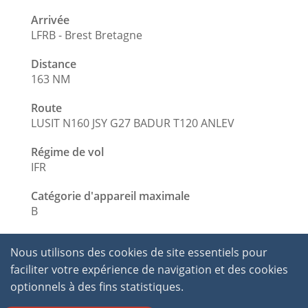
Arrivée
LFRB - Brest Bretagne
Distance
163 NM
Route
LUSIT N160 JSY G27 BADUR T120 ANLEV
Régime de vol
IFR
Catégorie d'appareil maximale
B
Nous utilisons des cookies de site essentiels pour
faciliter votre expérience de navigation et des cookies
optionnels à des fins statistiques.