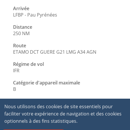
Arrivée
LFBP - Pau Pyrénées
Distance
250 NM
Route
ETAMO DCT GUERE G21 LMG A34 AGN
Régime de vol
IFR
Catégorie d'appareil maximale
B
Nous utilisons des cookies de site essentiels pour
faciliter votre expérience de navigation et des cookies
optionnels à des fins statistiques.