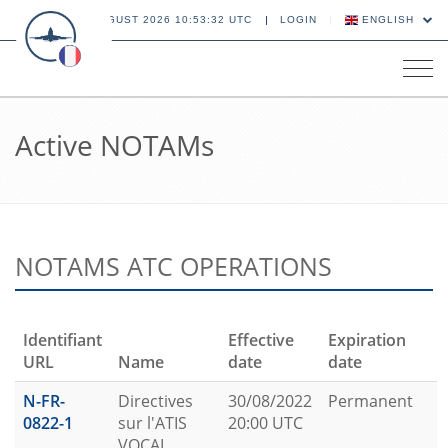
07 AUGUST 2026 10:53:32 UTC
LOGIN
ENGLISH
Tog
navi
Active NOTAMs
NOTAMS ATC OPERATIONS
Identifiant
Effective
Expiration
URL
Name
date
date
N-FR-
Directives
30/08/2022
Permanent
0822-1
sur l'ATIS
20:00 UTC
VOCAL