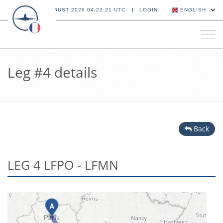
06 AUGUST 2026 04:22:21 UTC
LOGIN
ENGLISH
Tog
navi
Leg #4 details
Back
LEG 4 LFPO - LFMN